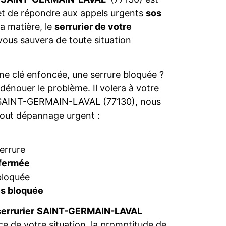
et de répondre aux appels urgents
sos
la matière, le
serrurier de votre
ous sauvera de toute situation
une clé enfoncée, une serrure bloquée ?
dénouer le problème. Il volera à votre
sur SAINT-GERMAIN-LAVAL (77130), nous
tout dépannage urgent :
e
errure
 fermée
bloquée
res bloquée
errurier
SAINT-GERMAIN-LAVAL
ce de votre situation, la promptitude de