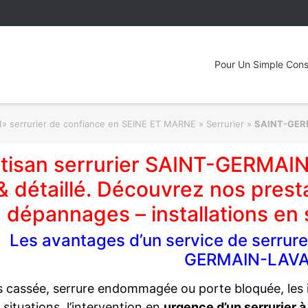
Pour Un Simple Cons
1» serrurier de confiance en SEINE ET MARNE » Serrurier
»
SAINT-GER
tisan serrurier SAINT-GERMAIN
& détaillé. Découvrez nos prest
dépannages – installations en 
Les avantages d’un service de serrur
GERMAIN-LAV
s cassée, serrure endommagée ou porte bloquée, les i
 situations, l’intervention en
urgence d’un serrurie