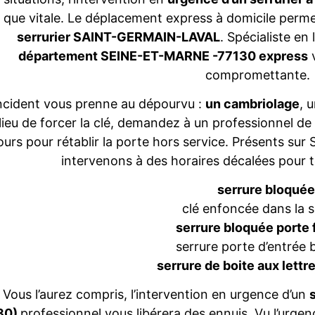
s que vitale. Le déplacement express à domicile perm
serrurier SAINT-GERMAIN-LAVAL
. Spécialiste en 
département SEINE-ET-MARNE -77130 express
v
compromettante.
ncident vous prenne au dépourvu :
un cambriolage
, 
lieu de forcer la clé, demandez à un professionnel de 
ours pour rétablir la porte hors service. Présents 
intervenons à des horaires décalées pour 
serrure bloqué
clé enfoncée dans la s
serrure bloquée porte
serrure porte d’entrée 
serrure de boite aux lett
Vous l’aurez compris, l’intervention en urgence d’un
s
30)
professionnel vous libérera des ennuis. Vu l’urgen