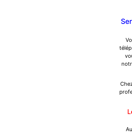
Ser
Vo
télé
vo
notr
Chez
profe
L
Au