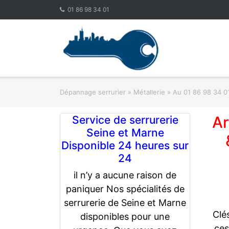
Skip
01 86 98 34 01
to
content
Dépannage serrurier
»
Métallerie
»
Au 01 86 98 34 0
Ar
Service de serrurerie
Seine et Marne
Disponible 24 heures sur
24
il n’y a aucune raison de
paniquer Nos spécialités de
serrurerie de Seine et Marne
Clé
disponibles pour une
ces