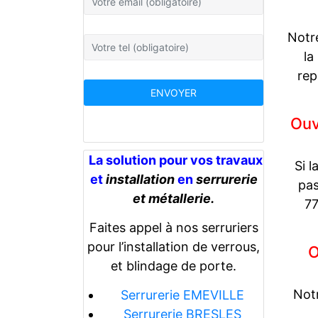
Notr
la
rep
Ouv
La solution pour vos travaux
Si l
et
installation
en
serrurerie
pas
et métallerie.
77
Faites appel à nos serruriers
pour l’installation de verrous,
O
et blindage de porte.
Notr
Serrurerie EMEVILLE
Serrurerie BRESLES