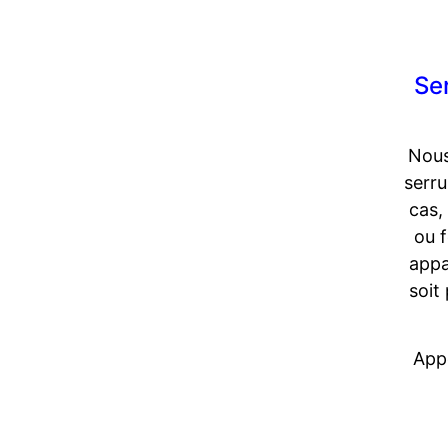
Se
Nous
serru
cas,
ou f
appa
soit
Appe