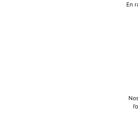
En r
Nos
l