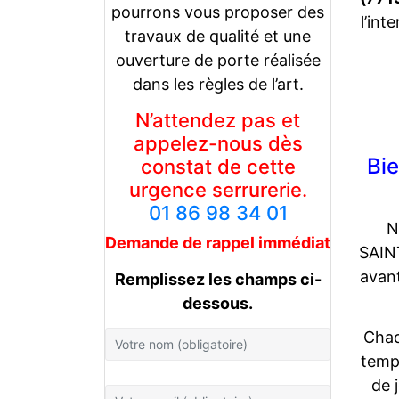
pourrons vous proposer des
l’int
travaux de qualité et une
ouverture de porte réalisée
dans les règles de l’art.
N’attendez pas et
appelez-nous dès
Bi
constat de cette
urgence serrurerie.
01 86 98 34 01
N
Demande de rappel
immédiat
SAINT
avant
Remplissez les champs ci-
dessous.
Chaq
temps
de 