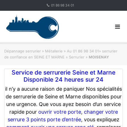
Skip
01 86 98 34 01
to
content
Dépannage serrurier
»
Métallerie
»
Au 01 86 98 34 01» serrurier
de confiance en SEINE ET MARNE » Serrurier
»
MOISENAY
Service de serrurerie Seine et Marne
Disponible 24 heures sur 24
il n’y a aucune raison de paniquer Nos spécialités
de serrurerie de Seine et Marne disponibles pour
une urgence. Que vous ayez besoin d’un service
rapide pour
ouvrir votre porte
,
changer votre
serrure 3 points porte d’entrée
, vous expliquez