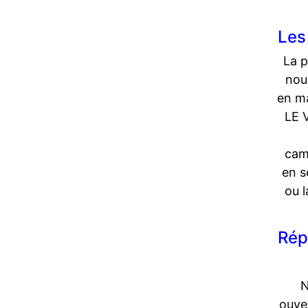
Les
La p
nou
en ma
LE 
cam
en s
ou 
Rép
N
ouve