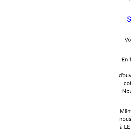
S
Vo
En 
d’ou
co
Nou
Même
nous
à LE