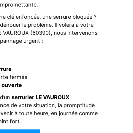
compromettante.
une clé enfoncée, une serrure bloquée ?
dénouer le problème. Il volera à votre
r LE VAUROUX (60390), nous intervenons
épannage urgent :
e
rrure
orte fermée
e ouverte
 d’un
serrurier
LE VAUROUX
ence de votre situation, la promptitude
ntervenir à toute heure, en journée comme
int fort.