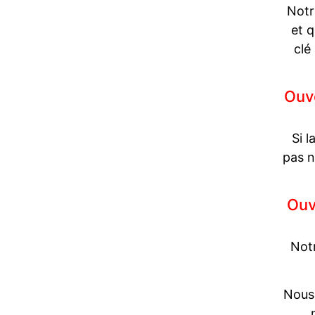
Notr
et q
clé
Ouve
Si l
pas n
Ouv
Notr
Nous 