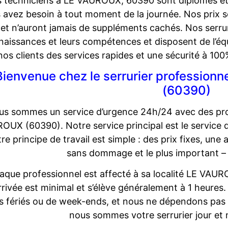
 techniciens à LE VAUROUX; 60390 sont diplômés et qu
 avez besoin à tout moment de la journée. Nos prix 
et n’auront jamais de suppléments cachés. Nos serru
aissances et leurs compétences et disposent de l’éq
nos clients des services rapides et une sécurité à 100
Bienvenue chez le serrurier professio
(60390)
s sommes un service d’urgence 24h/24 avec des prof
OUX (60390). Notre service principal est le service 
re principe de travail est simple : des prix fixes, une
sans dommage et le plus important –
aque professionnel est affecté à sa localité LE VAUR
rrivée est minimal et s’élève généralement à 1 heures.
rs fériés ou de week-ends, et nous ne dépendons pas 
nous sommes votre serrurier jour et