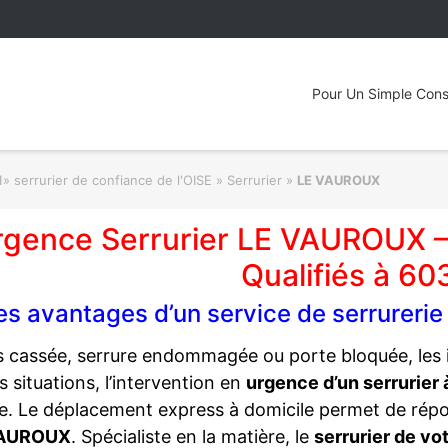
Pour Un Simple Cons
» serrurier de confiance de l'OISE » Serrurier
»
LE VAUROUX
rgence Serrurier LE VAUROUX –
Qualifiés à 6
es avantages d’un service de serrurer
s cassée, serrure endommagée ou porte bloquée, les i
s situations, l’intervention en
urgence d’un serrurie
le. Le déplacement express à domicile permet de rép
VAUROUX
. Spécialiste en la matière, le
serrurier de v