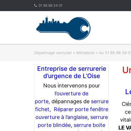
Skip
01 86 98 34 01
to
content
Dépannage serrurier
»
Métallerie
»
Au 01 86 98 34 01
U
Entreprise de serrurerie
d’urgence de L’Oise
Nous intervenons pour
L
l’
ouverture de
porte,
dépannages de
serrure
Clé
fichet,
Réparer porte fenêtre
ce
ouverture à l’anglaise
,
serrure
vita
porte blindée
,
serrure boite
LE 