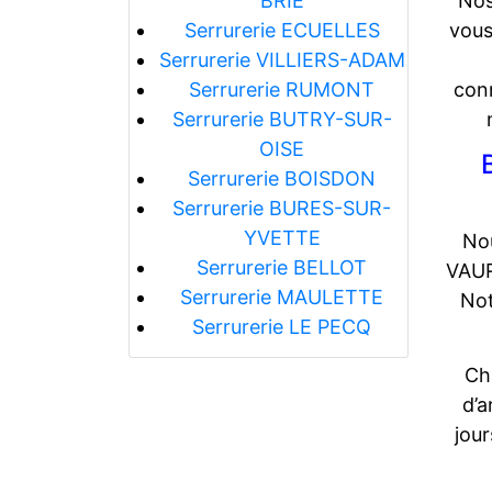
Nos
BRIE
vous
Serrurerie ECUELLES
Serrurerie VILLIERS-ADAM
conn
Serrurerie RUMONT
Serrurerie BUTRY-SUR-
OISE
Serrurerie BOISDON
Serrurerie BURES-SUR-
YVETTE
Nou
Serrurerie BELLOT
VAUR
Serrurerie MAULETTE
Not
Serrurerie LE PECQ
Ch
d’a
jou