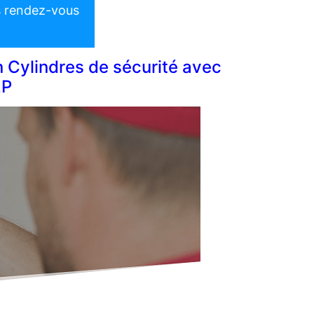
s rendez-vous
n Cylindres de sécurité avec
2P