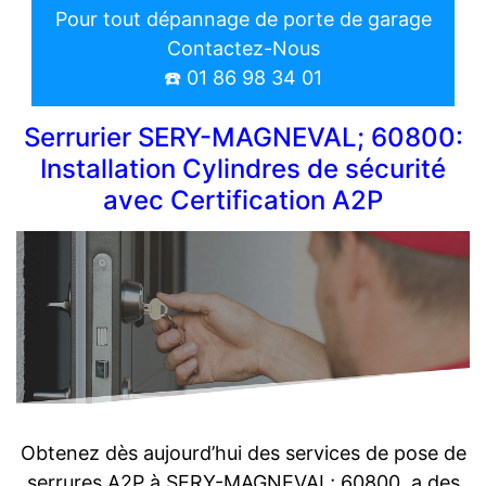
Pour tout dépannage de porte de garage
Contactez-Nous
☎️ 01 86 98 34 01
Serrurier SERY-MAGNEVAL; 60800:
Installation Cylindres de sécurité
avec Certification A2P
Obtenez dès aujourd’hui des services de pose de
serrures A2P à SERY-MAGNEVAL; 60800, a des