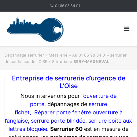
Skip
01 86 98 34 01
to
content
Dépannage serrurier
»
Métallerie
»
Au 01 86 98 34 01» serrurier
de confiance de l'OISE » Serrurier
»
SERY-MAGNEVAL
Entreprise de serrurerie d’urgence de
L’Oise
Nous intervenons pour l’
ouverture de
porte,
dépannages de
serrure
fichet,
Réparer porte fenêtre ouverture à
l’anglaise
,
serrure porte blindée
,
serrure boite aux
lettres bloquée.
Serrurier 60
est en mesure de