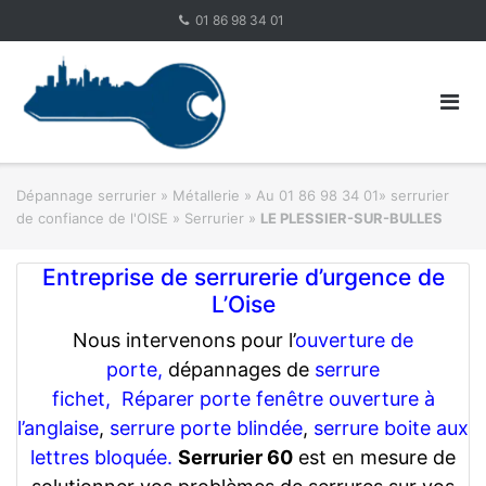
Skip
01 86 98 34 01
to
content
Dépannage serrurier
»
Métallerie
»
Au 01 86 98 34 01» serrurier
de confiance de l'OISE » Serrurier
»
LE PLESSIER-SUR-BULLES
Entreprise de serrurerie d’urgence de
L’Oise
Nous intervenons pour l’
ouverture de
porte,
dépannages de
serrure
fichet,
Réparer porte fenêtre ouverture à
l’anglaise
,
serrure porte blindée
,
serrure boite aux
lettres bloquée.
Serrurier 60
est en mesure de