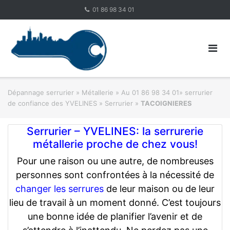
Skip
01 86 98 34 01
to
content
Dépannage serrurier
»
Métallerie
»
Au 01 86 98 34 01» serrurier
de confiance des YVELINES » Serrurier
»
TACOIGNIERES
Serrurier – YVELINES: la serrurerie
métallerie proche de chez vous!
Pour une raison ou une autre, de nombreuses
personnes sont confrontées à la nécessité de
changer les serrures
de leur maison ou de leur
lieu de travail à un moment donné. C’est toujours
une bonne idée de planifier l’avenir et de