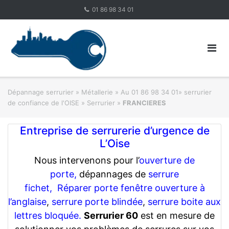
Skip
01 86 98 34 01
to
content
Dépannage serrurier
»
Métallerie
»
Au 01 86 98 34 01» serrurier
de confiance de l'OISE » Serrurier
»
FRANCIERES
Entreprise de serrurerie d’urgence de
L’Oise
Nous intervenons pour l’
ouverture de
porte,
dépannages de
serrure
fichet,
Réparer porte fenêtre ouverture à
l’anglaise
,
serrure porte blindée
,
serrure boite aux
lettres bloquée.
Serrurier 60
est en mesure de