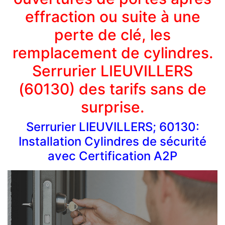
effraction ou suite à une
perte de clé, les
remplacement de cylindres.
Serrurier LIEUVILLERS
(60130) des tarifs sans de
surprise.
Serrurier LIEUVILLERS; 60130:
Installation Cylindres de sécurité
avec Certification A2P