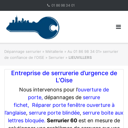
Skip
01 86 98 34 01
to
content
Dépannage serrurier
»
Métallerie
»
Au 01 86 98 34 01» serrurier
de confiance de l'OISE » Serrurier
»
LIEUVILLERS
Entreprise de serrurerie d’urgence de
L’Oise
Nous intervenons pour l’
ouverture de
porte,
dépannages de
serrure
fichet,
Réparer porte fenêtre ouverture à
l’anglaise
,
serrure porte blindée
,
serrure boite aux
lettres bloquée.
Serrurier 60
est en mesure de