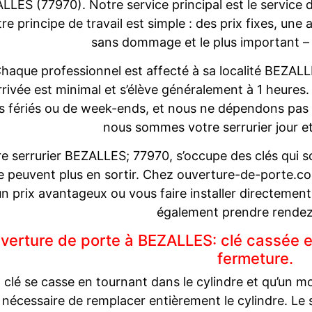
LLES (77970). Notre service principal est le service 
re principe de travail est simple : des prix fixes, une
sans dommage et le plus important –
haque professionnel est affecté à sa localité BEZALL
rrivée est minimal et s’élève généralement à 1 heures.
rs fériés ou de week-ends, et nous ne dépendons pas 
nous sommes votre serrurier jour e
e serrurier BEZALLES; 77970, s’occupe des clés qui so
e peuvent plus en sortir. Chez ouverture-de-porte.com
un prix avantageux ou vous faire installer directemen
également prendre rendez
verture de porte à BEZALLES: clé cassée es
fermeture.
a clé se casse en tournant dans le cylindre et qu’un mor
 nécessaire de remplacer entièrement le cylindre. Le