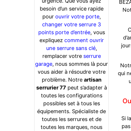
urgence. Que vous ayez
BEZA
besoin d’un service rapide
Not
pour
ouvrir votre porte
,
changer votre serrure 3
C
points porte d’entrée
, vous
d’a
expliquez
comment ouvrir
jou
une serrure sans clé
,
remplacer votre
serrure
garage
, nous sommes là pour
Notr
vous aider à résoudre votre
qui n
problème. Notre
artisan
serrurier 77
peut s’adapter à
toutes les configurations
Ou
possibles set à tous les
équipements. Spécialiste de
Si l
toutes les serrures et de
pas
toutes les marques, nous