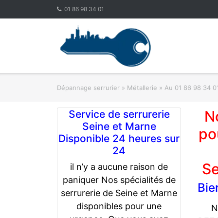
Skip
01 86 98 34 01
to
content
Dépannage serrurier
»
Métallerie
»
Au 01 86 98 34 0
N
Service de serrurerie
Seine et Marne
po
Disponible 24 heures sur
24
Se
il n’y a aucune raison de
paniquer Nos spécialités de
Bie
serrurerie de Seine et Marne
disponibles pour une
N