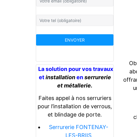
Obt
La solution pour vos travaux
abo
et
installation
en
serrurerie
offra
et métallerie.
u
Faites appel à nos serruriers
pour l’installation de verrous,
et blindage de porte.
c
Serrurerie FONTENAY-
LES-BRIIS