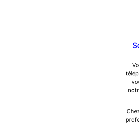
S
Vo
télé
vo
notr
Chez
profe