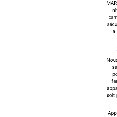
MARN
ni
cam
sécu
la
Nous
se
po
fe
appa
soit
Appe