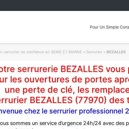
Pour Un Simple Cons
1» serrurier de confiance en SEINE ET MARNE » Serrurier
»
BEZALLES
otre serrurerie BEZALLES vous 
ur les ouvertures de portes aprè
une perte de clé, les remplac
rrurier BEZALLES (77970) des ta
nvenue chez le serrurier professionne
ous sommes un service d’urgence 24h/24 avec des pr