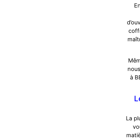
En
d’ou
coff
maît
Même
nous
à B
L
La pl
vo
matiè