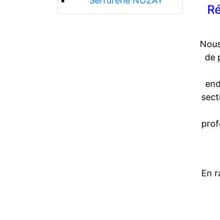
Serrurerie NOZAY
Ré
Nous
de 
end
sect
prof
En r