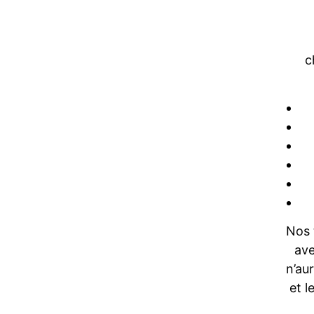
c
Nos 
ave
n’au
et l