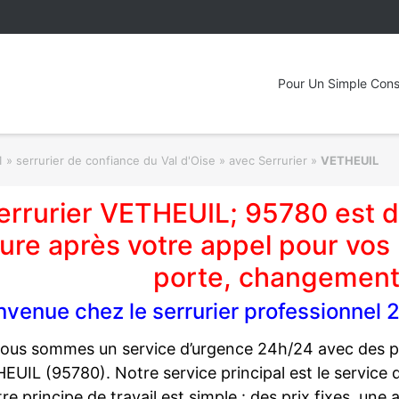
Pour Un Simple Cons
 » serrurier de confiance du Val d'Oise » avec Serrurier
»
VETHEUIL
errurier VETHEUIL; 95780 est di
ure après votre appel pour vos
porte, changement
nvenue chez le serrurier professionne
ous sommes un service d’urgence 24h/24 avec des pr
EUIL (95780). Notre service principal est le service 
re principe de travail est simple : des prix fixes, une