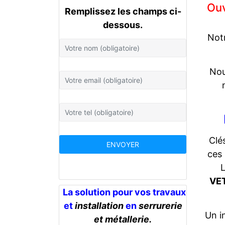
Ouv
Remplissez les champs ci-
dessous.
Notr
Nou
Clé
ces 
L
VE
La solution pour vos travaux
et
installation
en
serrurerie
Un i
et métallerie.