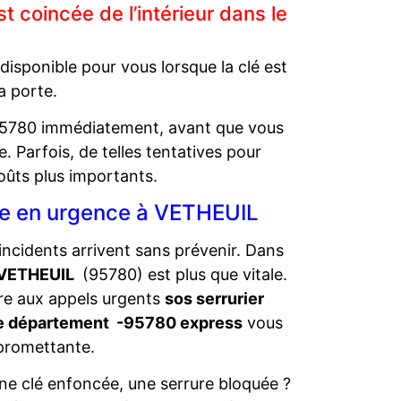
 coincée de l’intérieur dans le
isponible pour vous lorsque la clé est
la porte.
 95780 immédiatement, avant que vous
. Parfois, de telles tentatives pour
oûts plus importants.
rie en urgence à VETHEUIL
ncidents arrivent sans prévenir. Dans
à VETHEUIL
(95780) est plus que vitale.
re aux appels urgents
sos serrurier
tre département -95780 express
vous
promettante.
une clé enfoncée, une serrure bloquée ?