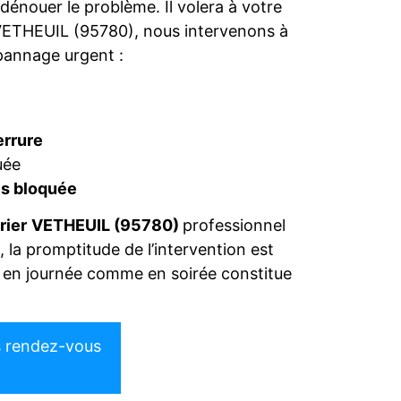
dénouer le problème. Il volera à votre
r VETHEUIL (95780), nous intervenons à
pannage urgent :
e
errure
uée
res bloquée
rier
VETHEUIL (95780)
professionnel
, la promptitude de l’intervention est
re, en journée comme en soirée constitue
s rendez-vous