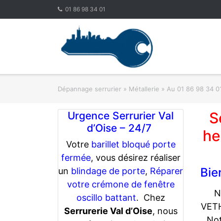
Skip
01 86 98 34 01
to
content
Dépannage serrurier
»
Métallerie
»
Au 01 86 98 34 01
S
Urgence Serrurier Val
d’Oise – 24/7
he
Votre
barillet bloqué porte
fermée
, vous désirez réaliser
Bie
un
blindage de porte
,
Réparer
votre crémone de fenêtre
N
oscillo battant
. Chez
VETH
Serrurerie Val d’Oise
, nous
Not