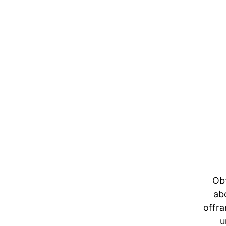
Obt
abo
offra
u