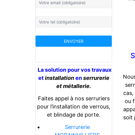
S
La solution pour vos travaux
Nous
et
installation
en
serrurerie
ser
et métallerie.
cas,
Faites appel à nos serruriers
ou f
pour l’installation de verrous,
appa
et blindage de porte.
soit
Serrurerie