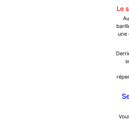
Le 
Au
baril
une 
Derri
s
réper
Se
Vous