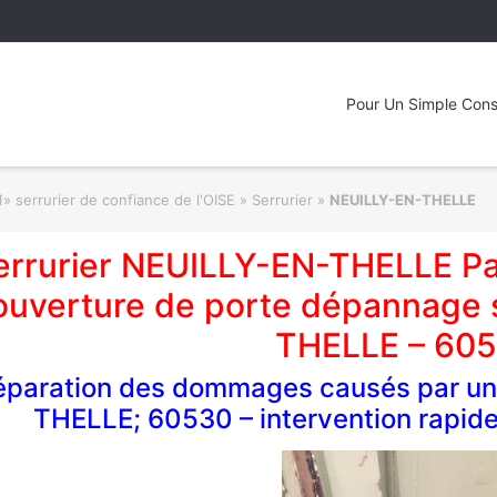
Pour Un Simple Cons
» serrurier de confiance de l'OISE » Serrurier
»
NEUILLY-EN-THELLE
errurier NEUILLY-EN-THELLE P
ouverture de porte dépannage 
THELLE – 60
éparation des dommages causés par une
THELLE; 60530 – intervention rapide 