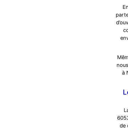
En
parte
d’ou
co
env
Même
nous
à 
L
L
6053
de 