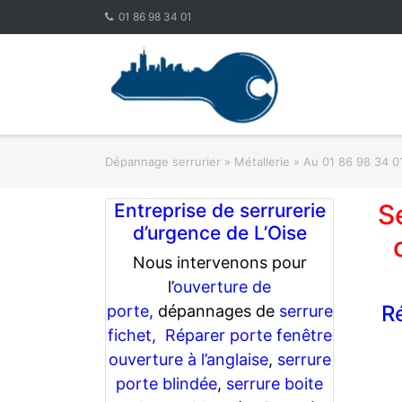
Skip
01 86 98 34 01
to
content
Dépannage serrurier
»
Métallerie
»
Au 01 86 98 34 01
S
Entreprise de serrurerie
d’urgence de L’Oise
Nous intervenons pour
l’
ouverture de
R
porte,
dépannages de
serrure
fichet,
Réparer porte fenêtre
ouverture à l’anglaise
,
serrure
porte blindée
,
serrure boite