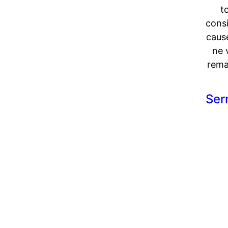
t
cons
caus
ne 
rema
Ser