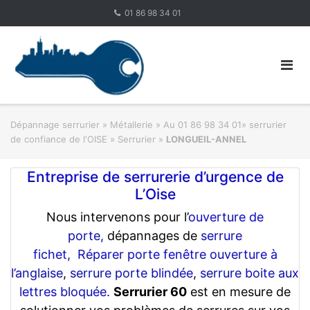
Skip
01 86 98 34 01
to
content
Dépannage serrurier
»
Métallerie
»
Au 01 86 98 34 01» serrurier
de confiance de l'OISE » Serrurier
»
LONGUEIL-ANNEL
Entreprise de serrurerie d’urgence de
L’Oise
Nous intervenons pour l’
ouverture de
porte,
dépannages de
serrure
fichet,
Réparer porte fenêtre ouverture à
l’anglaise
,
serrure porte blindée
,
serrure boite aux
lettres bloquée.
Serrurier 60
est en mesure de