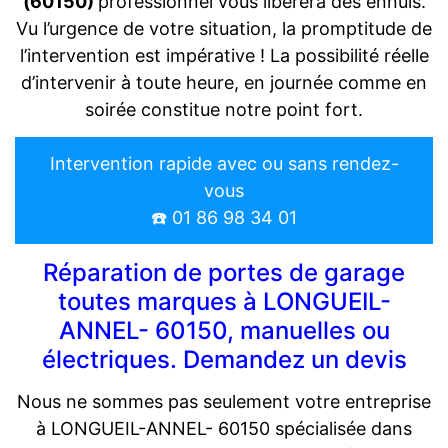
(60150)
professionnel vous libérera des ennuis.
Vu l’urgence de votre situation, la promptitude de
l’intervention est impérative ! La possibilité réelle
d’intervenir à toute heure, en journée comme en
soirée constitue notre point fort.
Intervention rapide avec ou sans rendez-
vous
☎️ 01 86 98 34 01
Réparation de portes de garage
toutes marques à LONGUEIL-
ANNEL- 60150, manuelles ou
électriques. Demandez un devis
Nous ne sommes pas seulement votre entreprise
à LONGUEIL-ANNEL- 60150 spécialisée dans