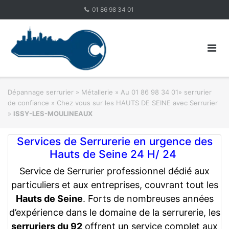
Skip
01 86 98 34 01
to
content
Dépannage serrurier
»
Métallerie
»
Au 01 86 98 34 01» serrurier
de confiance » Chez vous sur les HAUTS DE SEINE avec Serrurier
»
ISSY-LES-MOULINEAUX
Services de Serrurerie en urgence des
Hauts de Seine 24 H/ 24
Service de Serrurier professionnel dédié aux
particuliers et aux entreprises, couvrant tout les
Hauts de Seine
. Forts de nombreuses années
d’expérience dans le domaine de la serrurerie, les
serruriers du 92
offrent un service complet aux