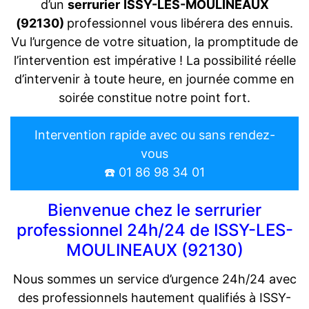
d’un
serrurier
ISSY-LES-MOULINEAUX
(92130)
professionnel vous libérera des ennuis.
Vu l’urgence de votre situation, la promptitude de
l’intervention est impérative ! La possibilité réelle
d’intervenir à toute heure, en journée comme en
soirée constitue notre point fort.
Intervention rapide avec ou sans rendez-
vous
☎️ 01 86 98 34 01
Bienvenue chez le serrurier
professionnel 24h/24 de ISSY-LES-
MOULINEAUX (92130)
Nous sommes un service d’urgence 24h/24 avec
des professionnels hautement qualifiés à ISSY-