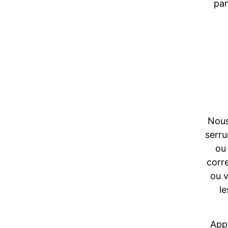
pan
Nous
serru
ou
corr
ou v
l
Appe