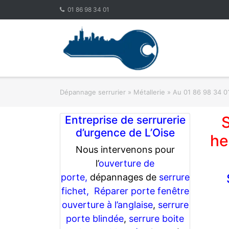
Skip
01 86 98 34 01
to
content
Dépannage serrurier
»
Métallerie
»
Au 01 86 98 34 01
S
Entreprise de serrurerie
d’urgence de L’Oise
he
Nous intervenons pour
l’
ouverture de
porte,
dépannages de
serrure
fichet,
Réparer porte fenêtre
ouverture à l’anglaise
,
serrure
porte blindée
,
serrure boite