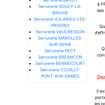
Serrurerie BROUY
à F
Serrurerie SOUZY-LA-
des
BRICHE
Serrurerie VULAINES-LES-
PROVINS
Qu
Serrurerie VAUCRESSON
d’eff
Serrurerie MAROLLES-
SUR-SEINE
Q
Serrurerie PECY
cons
Serrurerie BREANCON
Serrurerie BENNECOURT
Serrurerie COUILLY-
PONT-AUX-DAMES
Des
Il e
porte
les p