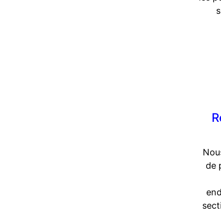
s
R
Nous
de 
end
sect