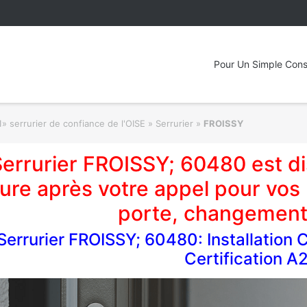
Pour Un Simple Cons
» serrurier de confiance de l'OISE » Serrurier
»
FROISSY
errurier FROISSY; 60480 est di
ure après votre appel pour vos
porte, changement
Serrurier FROISSY; 60480: Installation 
Certification A