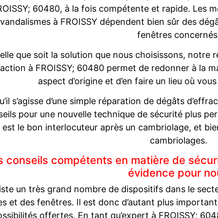
ROISSY; 60480, à la fois compétente et rapide. Les 
 vandalismes à FROISSY dépendent bien sûr des dégât
fenêtres concernés
elle que soit la solution que nous choisissons, notre 
raction à FROISSY; 60480 permet de redonner à la ma
aspect d’origine et d’en faire un lieu où vou
u’il s’agisse d’une simple réparation de dégâts d’effr
eils pour une nouvelle technique de sécurité plus p
est le bon interlocuteur après un cambriolage, et bie
cambriolages.
 conseils compétents en matière de sécur
évidence pour no
xiste un très grand nombre de dispositifs dans le sect
s et des fenêtres. Il est donc d’autant plus importan
ossibilités offertes. En tant qu’expert à FROISSY; 60