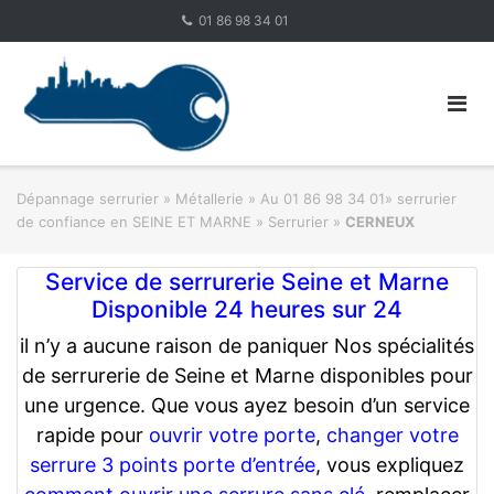
Skip
01 86 98 34 01
to
content
Dépannage serrurier
»
Métallerie
»
Au 01 86 98 34 01» serrurier
de confiance en SEINE ET MARNE » Serrurier
»
CERNEUX
Service de serrurerie Seine et Marne
Disponible 24 heures sur 24
il n’y a aucune raison de paniquer Nos spécialités
de serrurerie de Seine et Marne disponibles pour
une urgence. Que vous ayez besoin d’un service
rapide pour
ouvrir votre porte
,
changer votre
serrure 3 points porte d’entrée
, vous expliquez