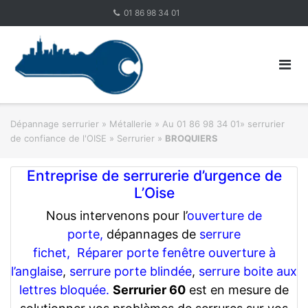
Skip
01 86 98 34 01
to
content
Dépannage serrurier
»
Métallerie
»
Au 01 86 98 34 01» serrurier
de confiance de l'OISE » Serrurier
»
BROQUIERS
Entreprise de serrurerie d’urgence de
L’Oise
Nous intervenons pour l’
ouverture de
porte,
dépannages de
serrure
fichet,
Réparer porte fenêtre ouverture à
l’anglaise
,
serrure porte blindée
,
serrure boite aux
lettres bloquée.
Serrurier 60
est en mesure de