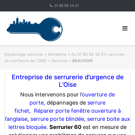
Skip
01 86 98 34 01
to
content
Dépannage serrurier
»
Métallerie
»
Au 01 86 98 34 01» serrurier
de confiance de l'OISE » Serrurier
»
BEAUVOIR
Entreprise de serrurerie d’urgence de
L’Oise
Nous intervenons pour l’
ouverture de
porte,
dépannages de
serrure
fichet,
Réparer porte fenêtre ouverture à
l’anglaise
,
serrure porte blindée
,
serrure boite aux
lettres bloquée.
Serrurier 60
est en mesure de