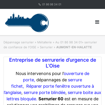
Skip
01 86 98 34 01
to
content
Dépannage serrurier
»
Métallerie
»
Au 01 86 98 34 01» serrurier
de confiance de l'OISE » Serrurier
»
AUMONT-EN-HALATTE
Entreprise de serrurerie d’urgence de
L’Oise
Nous intervenons pour l’
ouverture de
porte,
dépannages de
serrure
fichet,
Réparer porte fenêtre ouverture à
l’anglaise
,
serrure porte blindée
,
serrure boite aux
lettres bloquée.
Serrurier 60
est en mesure de