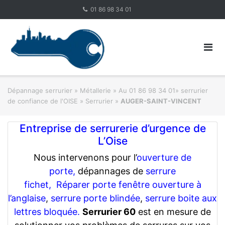
Skip
01 86 98 34 01
to
content
Dépannage serrurier
»
Métallerie
»
Au 01 86 98 34 01» serrurier
de confiance de l'OISE » Serrurier
»
AUGER-SAINT-VINCENT
Entreprise de serrurerie d’urgence de
L’Oise
Nous intervenons pour l’
ouverture de
porte,
dépannages de
serrure
fichet,
Réparer porte fenêtre ouverture à
l’anglaise
,
serrure porte blindée
,
serrure boite aux
lettres bloquée.
Serrurier 60
est en mesure de